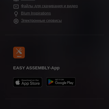
Compliance
Часто задаваемые вопросы
Демонстрационные залы
Файлы для скачивания и видео
Другие изделия
Обучение
Blum Inspirations
Станки и приспособления
Календарь выставок
Электронные сервисы
Пресса
EASY ASSEMBLY-App