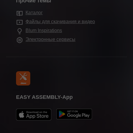
Прочие темы
Заводы
Технологии движения
Устойчивое развитие
Сервисы для дизайнеров интерьера
Демонстрационный зал Blum
Каталог
Конструкции шкафов
Compliance
Часто задаваемые вопросы
Демонстрационные залы
Файлы для скачивания и видео
Другие изделия
Обучение
Blum Inspirations
Станки и приспособления
Календарь выставок
Электронные сервисы
Пресса
EASY ASSEMBLY-App