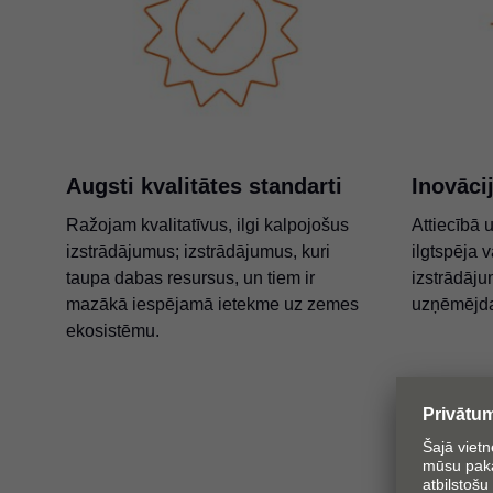
Augsti kvalitātes standarti
Inovāci
Ražojam kvalitatīvus, ilgi kalpojošus
Attiecībā 
izstrādājumus; izstrādājumus, kuri
ilgtspēja 
taupa dabas resursus, un tiem ir
izstrādāj
mazākā iespējamā ietekme uz zemes
uzņēmējda
ekosistēmu.