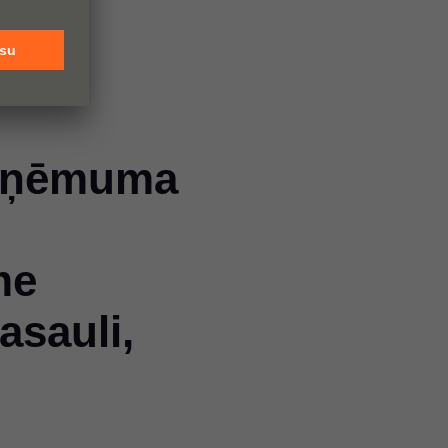
uzņēmuma
me
sauli,