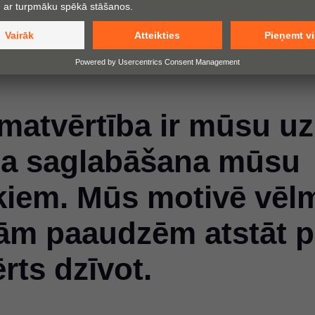
matvērtība ir mūsu 
ņa saglabāšana mūsu
kiem. Mūs motivē vēl
m paaudzēm atstāt pa
ērts dzīvot.