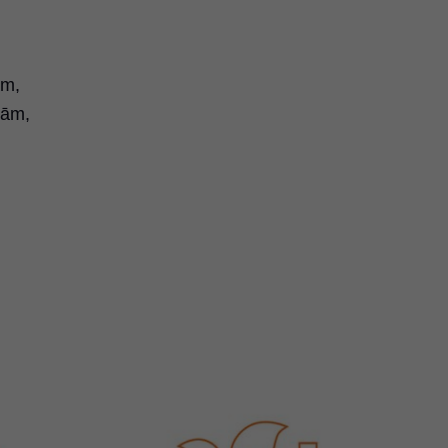
ām,
rām,