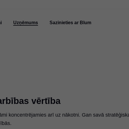
i
Uzņēmums
Sazinieties ar Blum
rbības vērtība
āmi koncentrējamies arī uz nākotni. Gan savā stratēģisk
ībās.