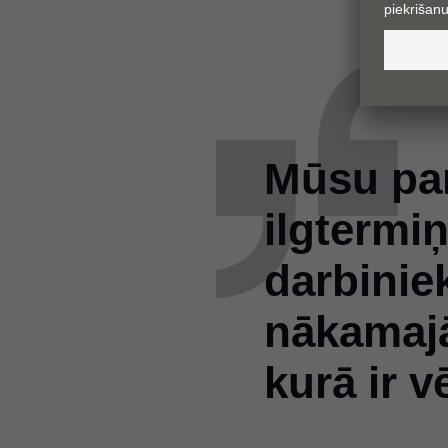
Mūsu pa
ilgtermi
darbinie
nākamajā
kurā ir v