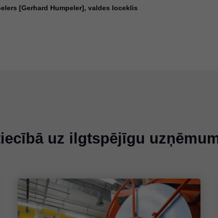
lers [Gerhard Humpeler], valdes loceklis
ttiecībā uz ilgtspējīgu uzņēmu