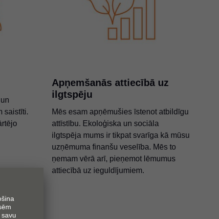
Apņemšanās attiecībā uz
ilgtspēju
 un
saistīti.
Mēs esam apņēmušies īstenot atbildīgu
ārtējo
attīstību. Ekoloģiska un sociāla
ilgtspēja mums ir tikpat svarīga kā mūsu
uzņēmuma finanšu veselība. Mēs to
ņemam vērā arī, pieņemot lēmumus
attiecībā uz ieguldījumiem.