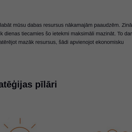
 saglabāt mūsu dabas resursus nākamajām paaudzēm. Zin
ik dienas tiecamies šo ietekmi maksimāli mazināt. To da
patērējot mazāk resursus, šādi apvienojot ekonomisku
tēģijas pīlāri