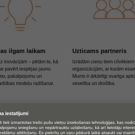
jas ilgam laikam
Uzticams partneris
uz inovācijām – pētām to, kā
Izrādām cieņu tiem cilvēkiem
var pavērt iespējas jaunu
organizācijām, ar kurām esam 
umu, pakalpojumu un
Mums ir ārkārtīgi svarīga apk
rbības modeļu radīšanai.
veselība un drošība.