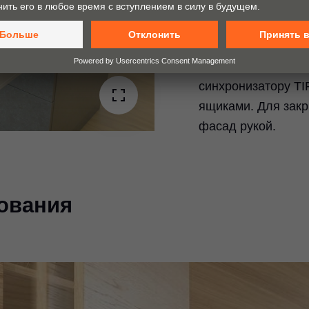
Стандартные и выс
открываются благ
ay
открывания – нуж
месте. Благодаря 
deo
синхронизатору TI
ящиками. Для зак
фасад рукой.
ования