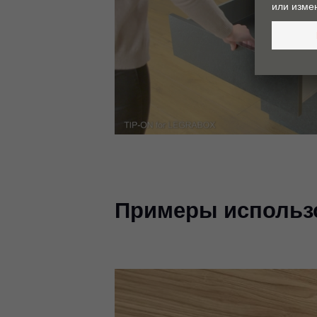
Pl
Vi
Примеры использ