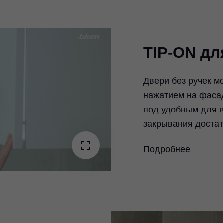
TIP-ON дл
Двери без ручек м
нажатием на фасад
ay
под удобным для 
закрывания достат
deo
Подробнее