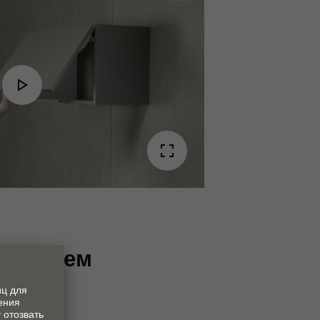
Play
Video
я систем
ия