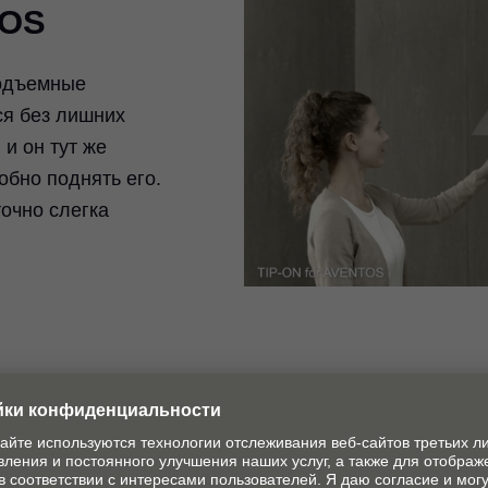
TOS
подъемные
я без лишних
 и он тут же
обно поднять его.
очно слегка
TIP-ON дл
выдвижен