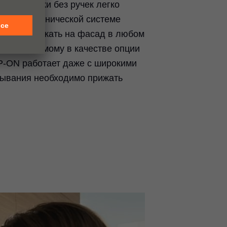
окие ящики без ручек легко
одаря механической системе
но лишь нажать на фасад в любом
предлагаемому в качестве опции
P-ON работает даже с широкими
рывания необходимо прижать