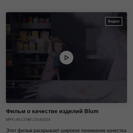
«Мебель» с 21 по 25 ноября в Экспоцентре на стенде
площадью около 300 м², где посетители смогли
познакомиться с актуальными новинками и
Видео
посмотреть все изделия в действии. На стенде
представлены новинки: программа для сборщиков
мебели EASY ASSEMBLY, петля CLIP top BLUMOTION
в цвете черный оникс, технология TIP-ON
BLUMOTION для ящика TANDEMBOX, все технологии
для создания мебели без ручек.
Фильм о качестве изделий Blum
MP4 | 49.13 MB | 3/14/2024
Этот фильм раскрывает широкое понимание качества