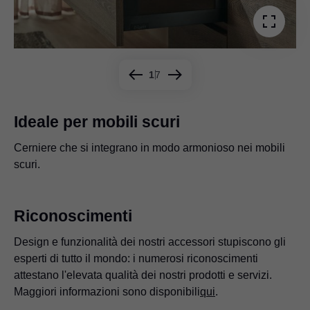
1
7
Ideale per mobili scuri
Cerniere che si integrano in modo armonioso nei mobili
Create linee marcanti che attirano l'attenzione
Le nostre cerniere vi offrono una grande libertà quando
Grazie a speciali tecniche di fissaggio, le nostre cerniere
La flessibilità delle nostre cerniere è fondamentale,
Con le nostre cerniere è possibile creare opzioni di
Il sistema di ammortizzazione BLUMOTION può essere
scuri.
combinando le nostre cerniere con superfici diverse.
progettate i vostri mobili.
sono adatte a un'ampia varietà di materiali.
soprattutto quando lo spazio è ridotto.
stivaggio intelligenti.
disattivato se necessario ed è ideale per ante alte.
Riconoscimenti
Design e funzionalità dei nostri accessori stupiscono gli
esperti di tutto il mondo: i numerosi riconoscimenti
attestano l'elevata qualità dei nostri prodotti e servizi.
Maggiori informazioni sono disponibili
qui
.