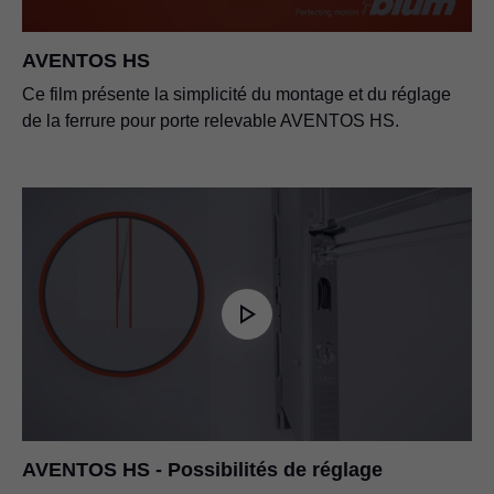
AVENTOS HS
Information concernant le nettoyage
PDF
|
710 KB
|
06-27-2024
Ce film présente la simplicité du montage et du réglage
de la ferrure pour porte relevable AVENTOS HS.
Lookbook AVENTOS
PDF
|
6 MB
|
07-11-2025
Prix internationaux de design
PDF
|
4 MB
|
06-19-2026
Système de fixation pour faces minces
PDF
|
2 MB
|
02-01-2023
AVENTOS HS - Possibilités de réglage