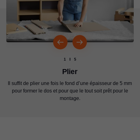
1
5
Plier
Le fond pliant en version compacte doit être plié deux
Il n’y a besoin d’aucun outil.
fois.
Il suffit de plier une fois le fond d’une épaisseur de 5 mm
Ces quelques manipulations suffisent pour assembler le
Pour assembler le système Box, le fond pliant doit être
pour former le dos et pour que le tout soit prêt pour le
enfoncé dans les côtés et fixé à l’aide des leviers de
système Box. Il n’y a rien de plus simple.
montage.
fixation.