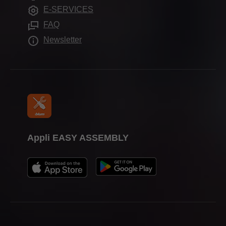
Salons et évènements
E-SERVICES
Partenaires institutionnels
Aides de montage
Presse
FAQ
Newsletter
Appli EASY ASSEMBLY