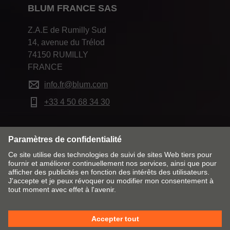
BLUM FRANCE SAS
Z.A.E de Rumilly Sud
14, avenue du Trélod
74150 RUMILLY
FRANCE
info.fr@blum.com
+33 4 50 68 34 30
Modifier le marché & la langue
Contact
Mentions obligatoires
Remarques juridiques
Cookie Policy