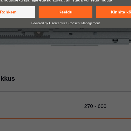
ikkus
270 - 600