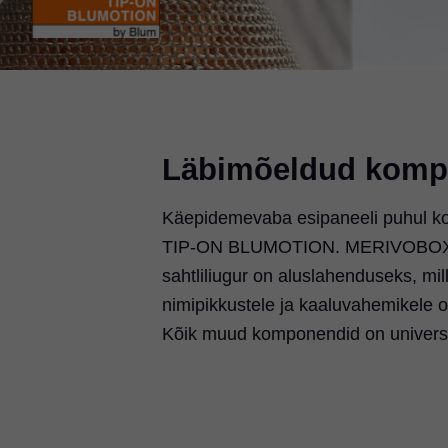
Läbimõeldud komp
Käepidemevaba esipaneeli puhul k
TIP-ON BLUMOTION. MERIVOBOXi täi
sahtliliugur on aluslahenduseks, m
nimipikkustele ja kaaluvahemikel
Kõik muud komponendid on univers