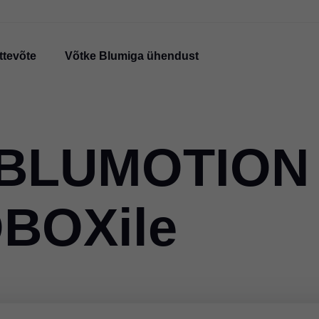
ttevõte
Võtke Blumiga ühendust
 BLUMOTION
BOXile