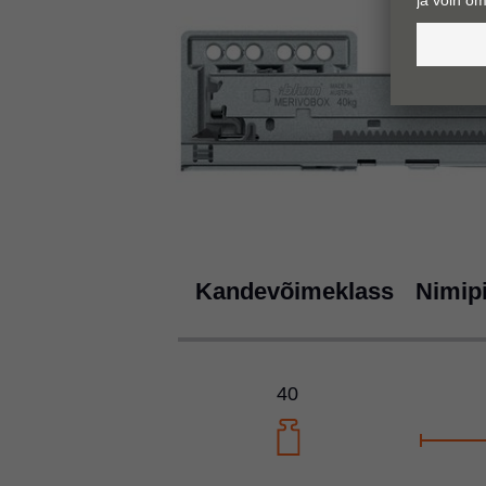
Kandevõimeklass
Nimip
40