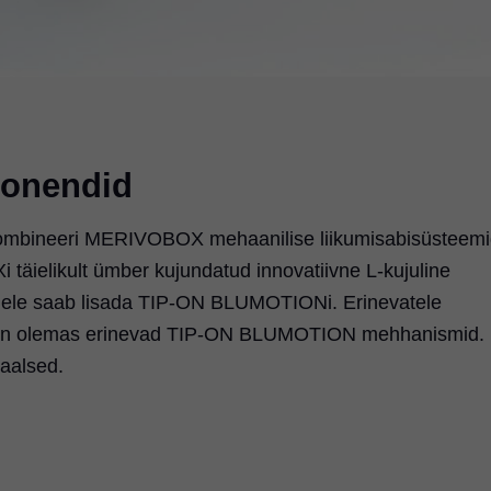
onendid
ombineeri MERIVOBOX mehaanilise liikumisabisüsteem
elikult ümber kujundatud innovatiivne L-kujuline
illele saab lisada TIP-ON BLUMOTIONi. Erinevatele
e on olemas erinevad TIP-ON BLUMOTION mehhanismid.
aalsed.