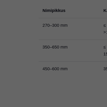
Nimipikkus
K
270–300 mm
≤
>
350–650 mm
≤
1
450–600 mm
3