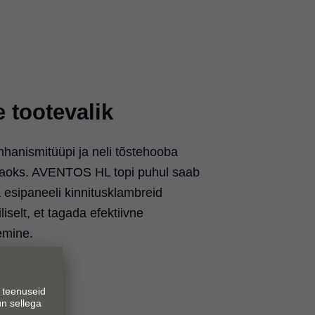
 tootevalik
hhanismitüüpi ja neli tõstehooba
 jaoks. AVENTOS HL topi puhul saab
esipaneeli kinnitusklambreid
selt, et tagada efektiivne
emine.