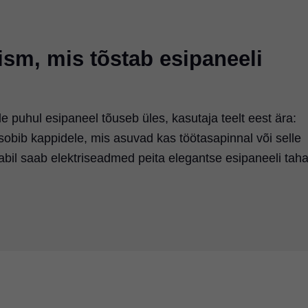
sm, mis tõstab esipaneeli
e puhul esipaneel tõuseb üles, kasutaja teelt eest ära:
ib kappidele, mis asuvad kas töötasapinnal või selle
abil saab elektriseadmed peita elegantse esipaneeli taha