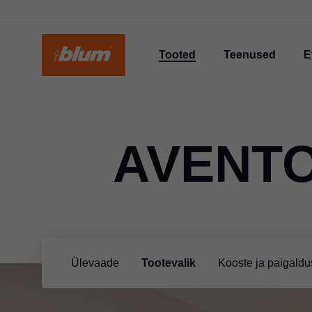
Tooted
Teenused
E
AVENTO
Ülevaade
Tootevalik
Kooste ja paigaldu