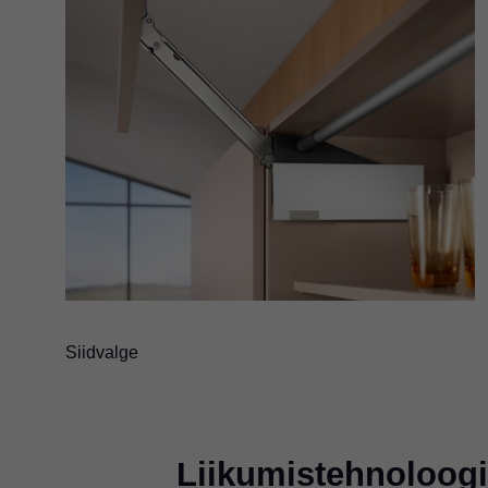
Siidvalge
Liikumistehnoloog