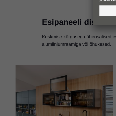
Esipaneeli disain
Keskmise kõrgusega üheosalised esip
alumiiniumraamiga või õhukesed.