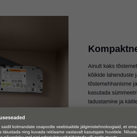
Kompaktne
Ainult kaks tõsteme
kõikide lahenduste
tõstemehhanisme ja 
kasutada sümmeetrili
ladustamine ja käitl