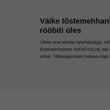
Väike tõstemehhani
rööbiti üles
Üllata oma kliente lahendusega, mill
tõstemehhanism AVENTOS HL top sob
kohal. Töötasapinnale toetuva kapi 