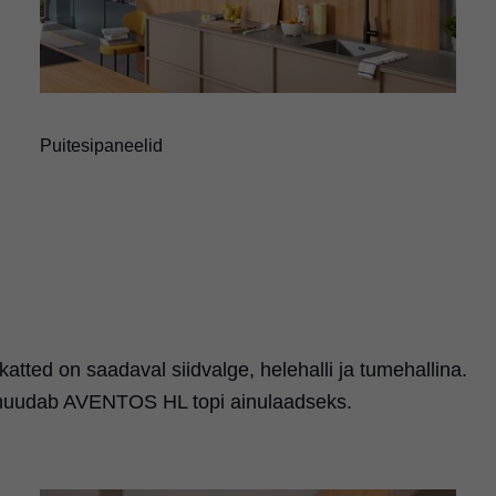
Puitesipaneelid
atted on saadaval siidvalge, helehalli ja tumehallina.
muudab AVENTOS HL topi ainulaadseks.