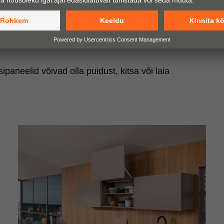
aneelid võivad olla puidust, kitsa või laia