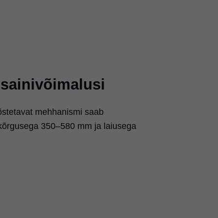
isainivõimalusi
õstetavat mehhanismi saab
kõrgusega 350–580 mm ja laiusega