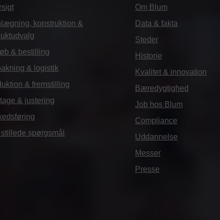
sigt
Om Blum
lægning, konstruktion &
Data & fakta
duktudvalg
Steder
øb & bestilling
Historie
akning & logistik
Kvalitet & innovation
uktion & fremstilling
Bæredygtighed
age & justering
Job hos Blum
kedsføring
Compliance
 stillede spørgsmål
Uddannelse
Messer
Presse