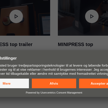
 – EASYSTICK-
EU-konformitetserklæring
top
kiftning af
PDF
|
95 KB
|
06-15-2023
 MINIDRILL
SS top trailer
MINIPRESS top
r the MINIPRESS top
MINIPRESS top teaser- horiz
drilling machine