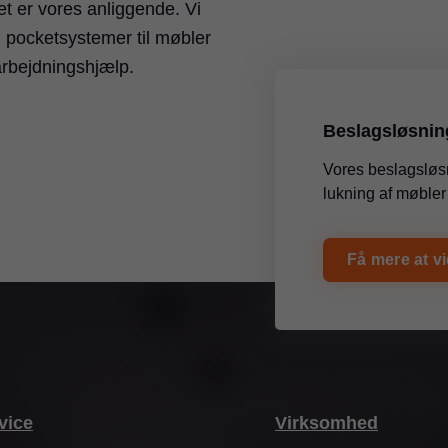
det er vores anliggende. Vi
g pocketsystemer til møbler
rarbejdningshjælp.
Beslagsløsnin
Vores beslagsløs
lukning af møbler 
Få mere at v
vice
Virksomhed