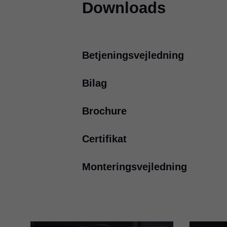
Downloads
Betjeningsvejledning
Bilag
MINIPRESS top
PDF
|
18 MB
|
10-01-2025
Brochure
Hold down clamp for MINI
PDF
|
111 KB
|
07-13-2023
Certifikat
MINIPRESS top brochure
PDF
|
2 MB
|
07-14-2025
Monteringsvejledning
EU-installationserklæring
MINIPRESS top – optimal w
lineal
PDF
|
2 MB
|
07-09-2024
PDF
|
83 KB
|
06-15-2023
Linealsystem til MINIPRESS
PDF
|
176 KB
|
07-13-2023