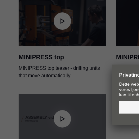
EU-konformitetserklæring
forlængerlineal
Monteringsvejledning til uds
PDF
|
79 KB
|
06-15-2023
kobling ved MINIPRESS og
PDF
|
4 MB
|
10-29-2024
MINIPRESS top
MINIPRE
MINIPRESS top teaser - drilling units
Trailer fo
that move automatically