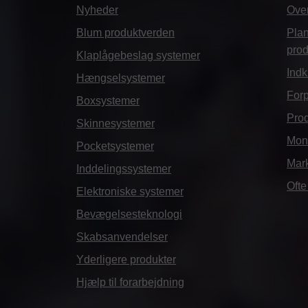
Nyheder
Over
Blum produktverden
Plan
pro
Klaplågebeslag systemer
Indk
Hængselsystemer
Forp
Boxsystemer
Prod
Skinnesystemer
Mont
Pocketsystemer
Mar
Inddelingssystemer
Ofte
Elektroniske systemer
Bevægelsesteknologi
Skabsanvendelser
Yderligere produkter
Hjælp til forarbejdning