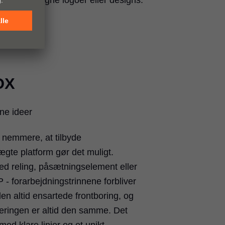
 med dine egne logoer eller designs.
OX
ine ideer
t nemmere, at tilbyde
gte platform gør det muligt.
d reling, påsætningselement eller
 forarbejdningstrinnene forbliver
en altid ensartede frontboring, og
eringen er altid den samme. Det