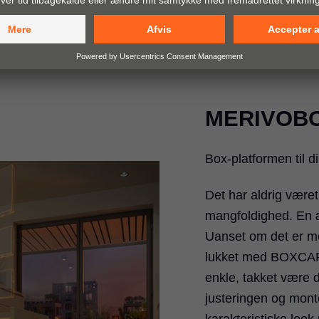
laseret eller præget
Få mere at vide
MERIVOB
Box-platformen til d
Det har aldrig være
mangfoldighed. En æ
Uanset om det er me
lukket med BOXCAP -
enkle, takket være d
justeringen og mont