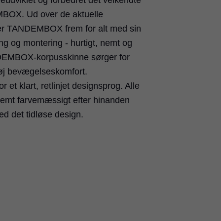
eudviklet og forbedret det velkendte
OX. Ud over de aktuelle
rer TANDEMBOX frem for alt med sin
ing og montering - hurtigt, nemt og
DEMBOX-korpusskinne sørger for
øj bevægelseskomfort.
t klart, retlinjet designsprog. Alle
temt farvemæssigt efter hinanden
d det tidløse design.