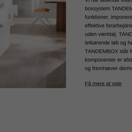
Vi har løbende vider
boxsystem TANDEMB
funktioner, impone
effektive forarbejdn
uden værktøj. TAN
letkørende løb og h
TANDEMBOX står for e
komponenter er afs
og fremhæver derme
Få mere at vide