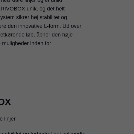
med klare linjer og et unikt
RIVOBOX unik, og det helt
stem sikrer høj stabilitet og
ære den innovative L-form. Ud over
letkørende løb, åbner den høje
ye muligheder inden for
OX
 linjer