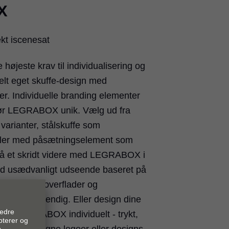
X
ekt iscenesat
øjeste krav til individualisering og
helt eget skuffe-design med
er. Individuelle branding elementer
gør LEGRABOX unik. Vælg ud fra
 varianter, stålskuffe som
er med påsætningselement som
 et skridt videre med LEGRABOX i
d usædvanligt udseende baseret på
ukturerede overflader og
ndig og udvendig. Eller design dine
med LEGRABOX individuelt - trykt,