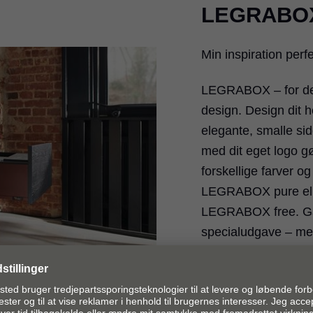
LEGRABO
Min inspiration perf
LEGRABOX – for de h
design. Design dit 
elegante, smalle sid
med dit eget logo 
forskellige farver og
LEGRABOX pure ell
LEGRABOX free. Gå
specialudgave – me
mat carbon sort, str
farveblanding indve
egne, unikke sider 