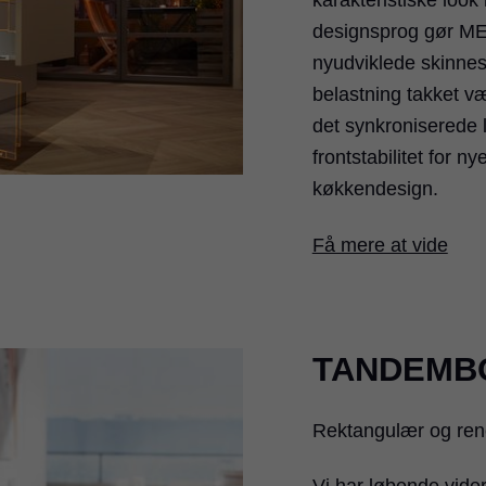
karakteristiske look 
designsprog gør ME
nyudviklede skinnesy
belastning takket v
det synkroniserede 
frontstabilitet for n
køkkendesign.
Få mere at vide
TANDEMB
Rektangulær og rene