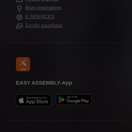
Εφαρμογές ντουλαπιών
Ημερολόγιο εκθέσεων Blum
Συχνές ερωτήσεις
Blum Inspirations
Εκθεσιακοί χώροι
Άλλα προϊόντα
Τύπος & μέσα ενημέρωσης
E-SERVICES
Συσκευές συναρμολόγησης
Συχνές ερωτήσεις
EASY ASSEMBLY-App