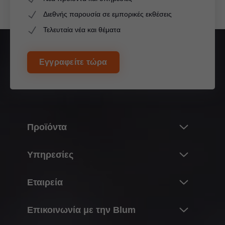
Διεθνής παρουσία σε εμπορικές εκθέσεις
Τελευταία νέα και θέματα
Εγγραφείτε τώρα
Προϊόντα
Καινοτομίες
Υπηρεσίες
Ο κόσμος των προϊόντων της Blum
Επισκόπηση
Εταιρεία
Συστήματα ανύψωσης
Προγραμματισμός, σχεδιασμός & επιλογή
Συστήματα μεντεσέδων
Σχετικά με την Blum
προϊόντων
Επικοινωνία με την Blum
Συστήματα box
Στοιχεία & αριθμοί
Αγορές & παραγγελίες