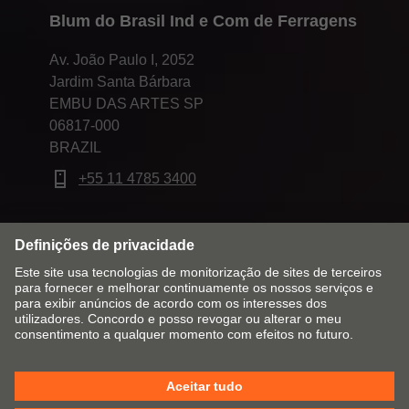
Blum do Brasil Ind e Com de Ferragens
Av. João Paulo I, 2052
Jardim Santa Bárbara
EMBU DAS ARTES SP
06817-000
BRAZIL
+55 11 4785 3400
Alterar mercado & idioma
Contato
Aviso legal
Política de privacidade
Política de Cookies
TCG