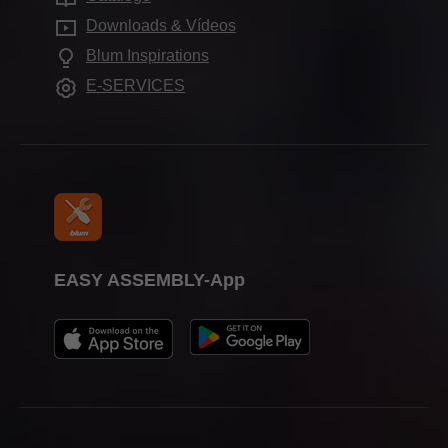
Compliance
Perguntas mais frequentes
Carreira
Downloads & Vídeos
Outros produtos
Formação
Blum Inspirations
Showroom Blum
Ajudas de montagem
Feiras
E-SERVICES
Showrooms
Imprensa
Atualidades na Blum do Brasil
EASY ASSEMBLY-App