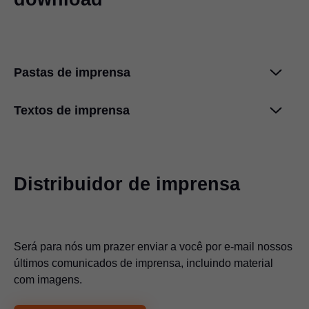
Pastas de imprensa
Textos de imprensa
A Blum aumenta vendas para cerca de 2,4
bilhões de euros
ZIP
|
15 MB
|
07-16-2025
SERVO-DRIVE em uma nova versão
otimizada
ZIP
|
4 MB
|
05-08-2025
Distribuidor de imprensa
PLICOBOX: o novo sistema box da Blum
para ambientes em cooperação com a
Será para nós um prazer enviar a você por e-mail nossos
EGGER
ZIP
|
10 MB
|
05-08-2025
últimos comunicados de imprensa, incluindo material
com imagens.