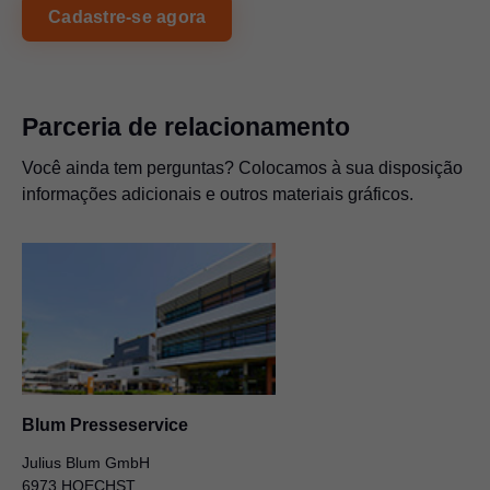
Aproveitamento criativo do espaço com
Cadastre-se agora
REVEGO da Blum
ZIP
|
8 MB
|
05-08-2025
Parceria de relacionamento
Expansão do sortimento: a Blum apresenta
as novas dobradiças
Você ainda tem perguntas? Colocamos à sua disposição
ZIP
|
3 MB
|
05-08-2025
informações adicionais e outros materiais gráficos.
Economia circular em foco
ZIP
|
5 MB
|
05-08-2025
Nova oferta completa: Blum Beyond
Components
ZIP
|
6 MB
|
05-08-2025
Blum Presseservice
Julius Blum GmbH
6973 HOECHST