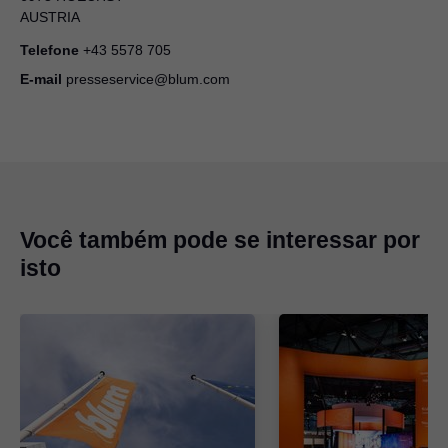
For everyone, everywhere: a Blum na
AUSTRIA
interzum 2025
Telefone
+43 5578 705
ZIP
|
6 MB
|
05-08-2025
E-mail
presseservice@blum.com
Você também pode se interessar por
isto