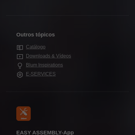
Embalagem & logística
Contato
• Blum Hungária Kft., Hungary
Sistemas de corrediças
Localizações
Produção & fabricação
• BLUM FRANCE SAS, France
Formulários de contato
Sistemas Pocket
História
• Blum GmbH, Germany
Montagem & Ajuste
Representações
Sistemas de divisões internas
Qualidade & inovação
• Blum, s. r. o., Czech Republic
Outros tópicos
Comercialização
Endereços de distribuição
Tecnologias de movimento
• 百隆家具配件（上海）有限公司, China
Sustentabilidade
Serviços para arquitetos de interiores
Catálogo
Unidades de produção
• Blum Canada Ltd, Canada
Aplicações para armários
Compliance
Downloads & Vídeos
Perguntas mais frequentes
• Julius Blum GmbH, Austria
Carreira
Outros produtos
Formação
Blum Inspirations
• Blum do Brasil Ind e Com de Ferragens, Brazil
Showroom Blum
Ajudas de montagem
Feiras
E-SERVICES
• Blum Australia Pty Ltd, Australia
Showrooms
Imprensa
Uma lista constantemente atualizada de nossas
Atualidades na Blum do Brasil
subsidiárias e parcerias de distribuição pode ser
encontrada aqui
www.blum.com/daughtercompanies
e aqui
www.blum.com/distributionpartners
.
EASY ASSEMBLY-App