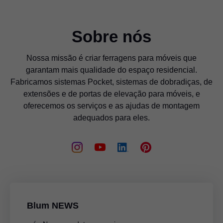
parcerias de distribuição, se isso for necessário
para cumprir os fins especificados no ponto 2.
Nosso grupo de empresas afiliado à Julius Blum
Sobre nós
GmbH é o seguinte:
Nossa missão é criar ferragens para móveis que
• Van Hoecke nv, Belgium
garantam mais qualidade do espaço residencial.
• ТОО "Blum Central Asia", Kazakhstan
Fabricamos sistemas Pocket, sistemas de dobradiças, de
extensões e de portas de elevação para móveis, e
• Blum Furniture Hardware Hongkong Ltd.,
oferecemos os serviços e as ajudas de montagem
Hong Kong (RAE China)
adequados para eles.
• Blum India Pvt. Ltd., India
• Blum New Zealand Ltd, New Zealand
• Blum Afrique du Nord, Tunisia
• Luso Blum, Portugal
• Blum Hellas SA, Greece
• Blum Vietnam, Vietnam
Blum NEWS
• Blum Svenska AB, Sweden
• Julius Blum GmbH Azərbaycan, Azerbaijan