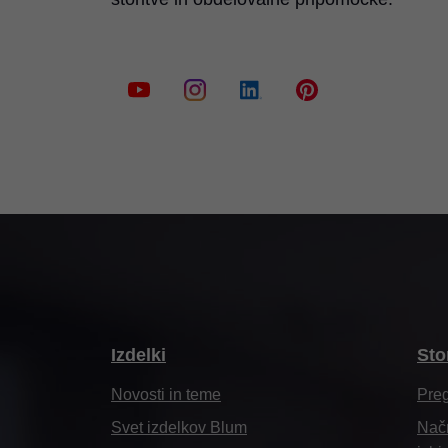
Izdelki
Sto
Novosti in teme
Pre
Svet izdelkov Blum
Načr