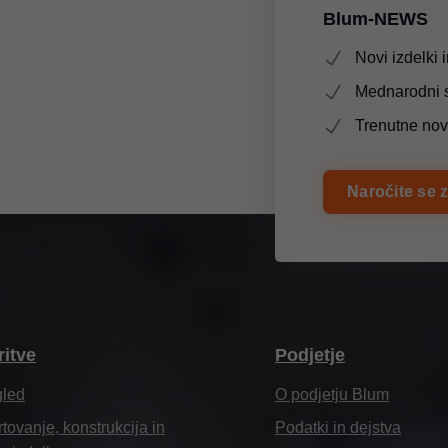
Blum-NEWS
Novi izdelki i
Mednarodni 
Trenutne nov
Naročite se 
ritve
Podjetje
gled
O podjetju Blum
tovanje, konstrukcija in
Podatki in dejstva