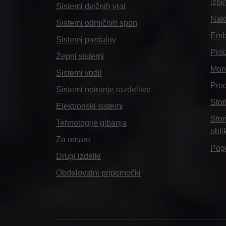
izbi
Sistemi dvižnih vrat
Naku
Sistemi odmičnih spon
Emba
Sistemi predalov
Proi
Žepni sistemi
Mont
Sistemi vodil
Pro
Sistemi notranje razdelitve
Stor
Elektronski sistemi
Stor
Tehnologije gibanja
obli
Za omare
Pog
Drugi izdelki
Obdelovalni pripomočki