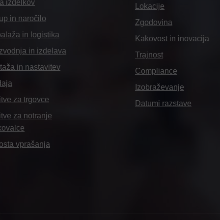
ra izdelkov
Lokacije
p in naročilo
Zgodovina
laža in logistika
Kakovost in inovacija
zvodnja in izdelava
Trajnost
aža in nastavitev
Compliance
daja
Izobraževanje
itve za trgovce
Datumi razstave
itve za notranje
kovalce
osta vprašanja