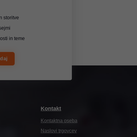
n storitve
sejmi
osti in teme
zdaj
Kontakt
Kontaktna oseba
Naslovi trgovcev