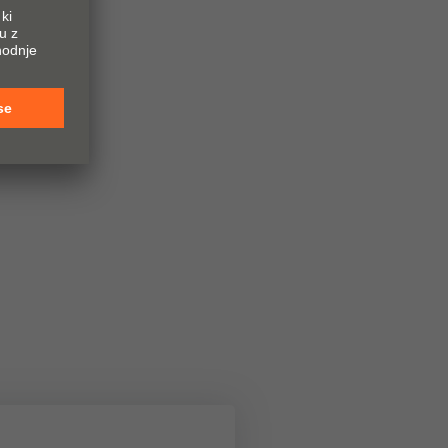
za
griranim
a LEGRABOX in
skost med
P-ON – natična