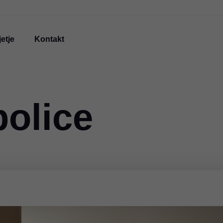
etje
Kontakt
police