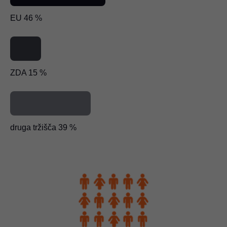
EU 46 %
ZDA 15 %
druga tržišča 39 %