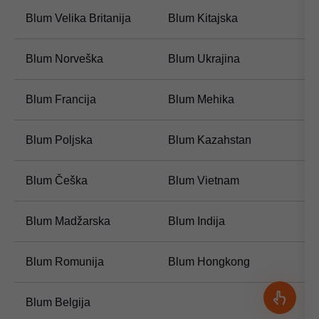
Blum Velika Britanija
Blum Kitajska
B
Blum Norveška
Blum Ukrajina
B
Blum Francija
Blum Mehika
B
Blum Poljska
Blum Kazahstan
B
Blum Češka
Blum Vietnam
B
Blum Madžarska
Blum Indija
B
Blum Romunija
Blum Hongkong
B
Blum Belgija