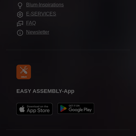
Pogosta vprašanja
Blum-Inspirations
Drugi izdelki
Datumi razstave
E-SERVICES
Obdelovalni pripomočki
FAQ
Newsletter
EASY ASSEMBLY-App