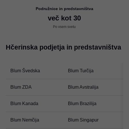
Podružnice in predstavništva
več kot 30
Po vsem svetu
Hčerinska podjetja in predstavništva
Blum Švedska
Blum Turčija
B
Blum ZDA
Blum Avstralija
B
Blum Kanada
Blum Brazilija
B
Blum Nemčija
Blum Singapur
B