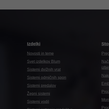
Izdelki
Sto
Novosti in teme
Pre
Svet izdelkov Blum
Načr
izbi
Sistemi dvižnih vrat
Naku
Sistemi odmičnih spon
Emba
Sistemi predalov
Proi
Žepni sistemi
Mont
Sistemi vodil
Pro