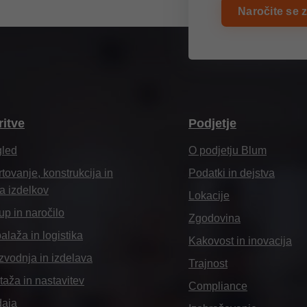
Naročite se 
ritve
Podjetje
gled
O podjetju Blum
tovanje, konstrukcija in
Podatki in dejstva
ra izdelkov
Lokacije
p in naročilo
Zgodovina
laža in logistika
Kakovost in inovacija
zvodnja in izdelava
Trajnost
aža in nastavitev
Compliance
daja