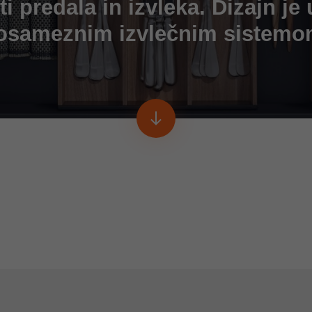
i predala in izvleka. Dizajn je
osameznim izvlečnim sistemo