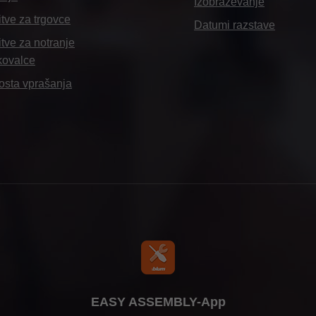
Izobraževanje
itve za trgovce
Datumi razstave
itve za notranje
kovalce
osta vprašanja
EASY ASSEMBLY-App