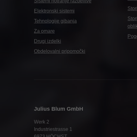
Sistemi notranje razdelitve
Stor
Elektronski sistemi
Stor
Tehnologije gibanja
obli
Za omare
Pog
Drugi izdelki
Obdelovalni pripomočki
Julius Blum GmbH
Werk 2
Industriestrasse 1
6973 HÖCHST