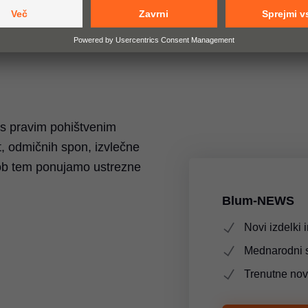
 s pravim pohištvenim
, odmičnih spon, izvlečne
 ob tem ponujamo ustrezne
Blum-NEWS
Novi izdelki i
Mednarodni 
Trenutne nov