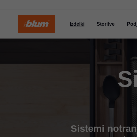
Izdelki
Storitve
Podj
S
Sistemi notran