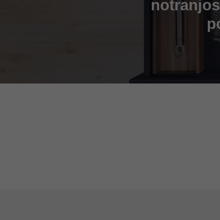
notranjost
p