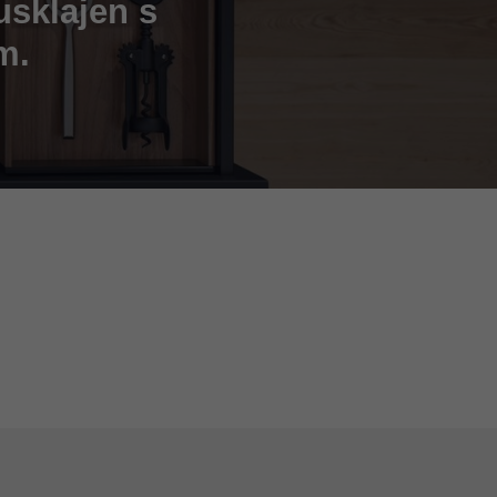
 usklajen s
m.