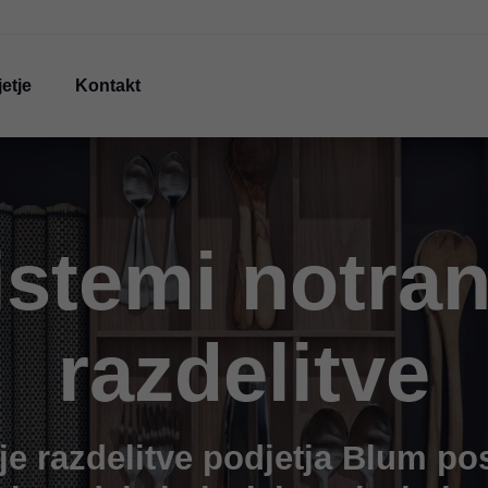
etje
Kontakt
istemi notran
razdelitve
je razdelitve podjetja Blum pos