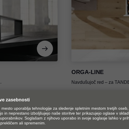
ORGA-LINE
.
Navdušujoč red – za TA