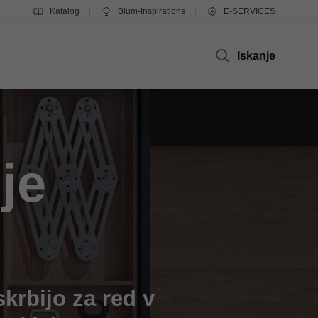
Katalog
Blum-Inspirations
E-SERVICES
Iskanje
je
krbijo za red v