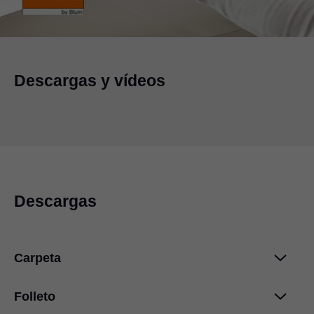
Descargas y vídeos
Descargas
Carpeta
Folleto
4 para más movimiento en los muebles
PDF
|
602 KB
|
12-07-2023