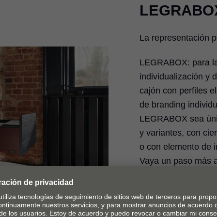
LEGRABO
La representación p
LEGRABOX: para las
individualización y 
cajón con perfiles 
de branding individ
LEGRABOX sea único
y variantes, con c
o con elemento de
Vaya un paso más a
con una estética ex
carbón mate, superf
colores en el interio