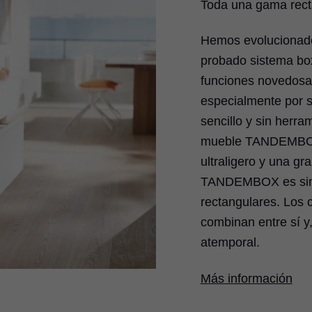
Toda una gama recta
Hemos evolucionado
probado sistema 
funciones novedos
especialmente por su
sencillo y sin herra
mueble TANDEMBOX 
ultraligero y una g
TANDEMBOX es sinó
rectangulares. Los 
combinan entre sí y
atemporal.
Más información