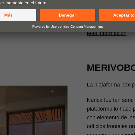
perfiles irrepetibl
impresos, grabados
propios logotipos o 
Más información
MERIVOB
La plataforma box p
Nunca fue tan senci
plataforma lo hace 
con elemento de in
orificios frontales 