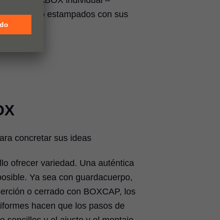
es con LEGRABOX individual –
 con láser o estampados con sus
diseños.
OX
ara concretar sus ideas
llo ofrecer variedad. Una auténtica
posible. Ya sea con guardacuerpo,
serción o cerrado con BOXCAP, los
uniformes hacen que los pasos de