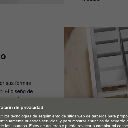
ño
or sus formas
r. El diseño de
sde el módulo