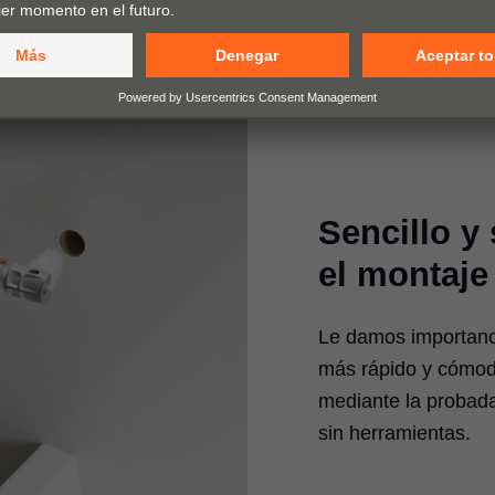
Sencillo y
el montaje
Le damos importanci
más rápido y cómod
mediante la probad
sin herramientas.