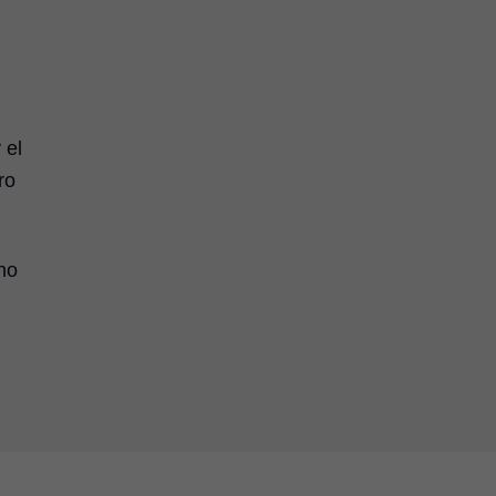
 el
ro
no