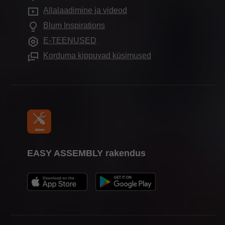
Korduma kippuvad küsimused
Allalaadimine ja videod
Kapilahendused
Koolitus
Blum Inspirations
Täiendavad tooted
Messikalender
E-TEENUSED
Paigaldus sabloonid
Ajakirjandus ja meedia
Korduma kippuvad küsimused
EASY ASSEMBLY rakendus