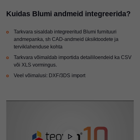
Kuidas Blumi andmeid integreerida?
Tarkvara sisaldab integreeritud Blumi furnituuri
andmepanka, sh CAD-andmeid üksiktoodete ja
terviklahenduse kohta
Tarkvara võimaldab importida detaililoendeid ka CSV
või XLS vormingus.
Veel võimalusi: DXF/3DS import