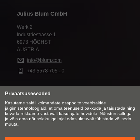
Julius Blum GmbH
Werk 2
Industriestrasse 1
6973 HÖCHST
AUSTRIA
info@blum.com
+43 5578 705 - 0
Muuda turustuspiirkond ja keel
Sinu kontaktisik
Blumist
Privaatsuspõhimõtted
Küpsisereeglid