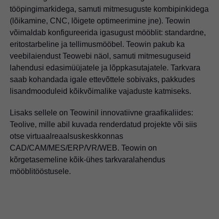
tööpingimarkidega, samuti mitmesuguste kombipinkidega
(lõikamine, CNC, lõigete optimeerimine jne). Teowin
võimaldab konfigureerida igasugust mööblit: standardne,
eritostarbeline ja tellimusmööbel. Teowin pakub ka
veebilaiendust Teowebi näol, samuti mitmesuguseid
lahendusi edasimüüjatele ja lõppkasutajatele. Tarkvara
saab kohandada igale ettevõttele sobivaks, pakkudes
lisandmooduleid kõikvõimalike vajaduste katmiseks.
Lisaks sellele on Teowinil innovatiivne graafikaliides:
Teolive, mille abil kuvada renderdatud projekte või siis
otse virtuaalreaalsuskeskkonnas
CAD/CAM/MES/ERP/VR/WEB. Teowin on
kõrgetasemeline kõik-ühes tarkvaralahendus
mööblitööstusele.