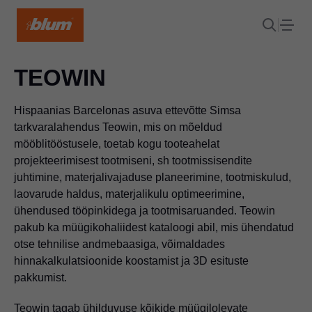
TEOWIN
Hispaanias Barcelonas asuva ettevõtte Simsa
tarkvaralahendus Teowin, mis on mõeldud
mööblitööstusele, toetab kogu tooteahelat
projekteerimisest tootmiseni, sh tootmissisendite
juhtimine, materjalivajaduse planeerimine, tootmiskulud,
laovarude haldus, materjalikulu optimeerimine,
ühendused tööpinkidega ja tootmisaruanded. Teowin
pakub ka müügikohaliidest kataloogi abil, mis ühendatud
otse tehnilise andmebaasiga, võimaldades
hinnakalkulatsioonide koostamist ja 3D esituste
pakkumist.
Teowin tagab ühilduvuse kõikide müügilolevate