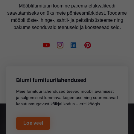
Mööblifurnituuri loomine parema elukvaliteedi
saavutamiseks on üks meie põhieesmärkidest. Toodame
mööbli tõste-, hinge-, sahtli- ja peitsiinisüsteeme ning
pakume seonduvaid teenuseid ja koosteseadiseid.
Blumi furnituurilahendused
Meie furnituurilahendused teevad mööbli avamisest
ja sulgemisest lummava kogemuse ning suurendavad
kasutusmugavust kõikjal kodus – eriti köögis.
Loe veel