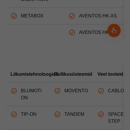
METABOX
AVENTOS HK-XS
AVENTOS HK top
Liikumistehnoloogiad
Rullikusüsteemid
Veel tooteid
BLUMOTI
MOVENTO
CABLOX
ON
TIP-ON
TANDEM
SPACE
STEP