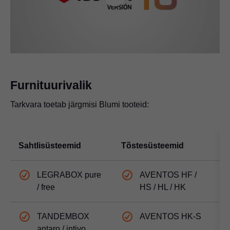
Play
Video
Furnituurivalik
Tarkvara toetab järgmisi Blumi tooteid:
Sahtlisüsteemid
Tõstesüsteemid
H
LEGRABOX pure
AVENTOS HF /
/ free
HS / HL / HK
TANDEMBOX
AVENTOS HK-S
antaro / intivo