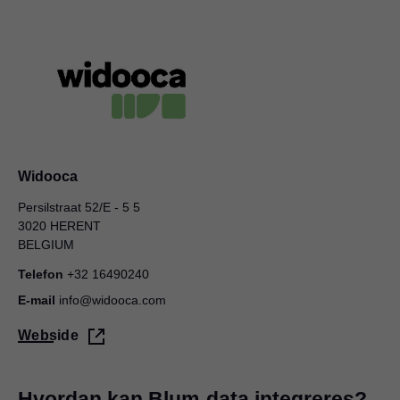
Widooca
Persilstraat 52/E - 5 5
3020 HERENT
BELGIUM
Telefon
+32 16490240
E-mail
info@widooca.com
Webside
Hvordan kan Blum-data integreres?