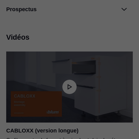
Prospectus
CABLOXX
PDF
|
1 MB
|
06-15-2023
CABLOXX
PDF
|
2 MB
|
05-17-2023
Vidéos
CABLOXX (version longue)