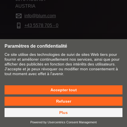
AUSTRIA
info@blum.com
+43 5578 705 - 0
Modifier le marché & la langue
Contact
Mentions obligatoires
Remarques juridiques
Cookie Policy
CGV