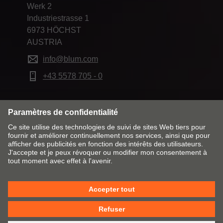
Werk 2
Industriestrasse 1
6973 HÖCHST
AUSTRIA
info@blum.com
+43 5578 705 - 0
Modifier le marché & la langue
Contact
Mentions obligatoires
Remarques juridiques
Cookie Policy
CGV