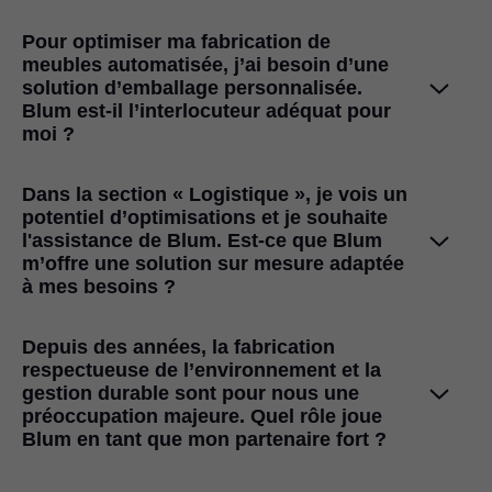
En tant que client direct Blum, vous avez un aperçu
enregistrement
paramètres de langue et de format dans la section
est nécessaire.
d’utilisateur dans les E-SERVICES de
24h/24 de toutes les commandes via l’application de E-
« Paramètres ».
Pour optimiser ma fabrication de
Blum ?
SERVICES 'Gestion des commandes' : de la saisie de
meubles automatisée, j’ai besoin d’une
commande jusqu’à la livraison.
solution d’emballage personnalisée.
Après l’identification aux E-SERVICES, dans la section
Blum est-il l’interlocuteur adéquat pour
Paramètres.
moi ?
Les clients directs Blum peuvent saisir directement, leurs
commandes dans l’application pratique de E-SERVICES
Dans la section « Logistique », je vois un
'Gestion des commandes' et en suivre l’état, avoir accès
potentiel d’optimisations et je souhaite
l'assistance de Blum. Est-ce que Blum
aux documents de commande, de douane et de
m’offre une solution sur mesure adaptée
facturation, et contacter leur
interlocuteur personnel Blum
à mes besoins ?
en fonction de leurs besoins.
Oui bien sûr ! Il est important pour nous d’emballer nos
Depuis des années, la fabrication
respectueuse de l’environnement et la
produits de façon à ce qu’ils s’intègrent parfaitement dans
gestion durable sont pour nous une
vos processus. Renseignez-vous
ici
afin d’en savoir plus
préoccupation majeure. Quel rôle joue
sur nos services
d’emballage.
Blum en tant que mon partenaire fort ?