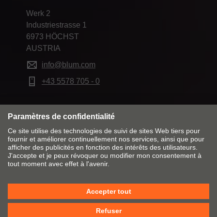
Werk 2
Industriestrasse 1
6973 HÖCHST
AUSTRIA
info@blum.com
+43 5578 705 - 0
Modifier le marché & la langue
Contact
Mentions obligatoires
Remarques juridiques
Cookie Policy
CGV