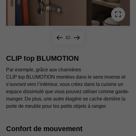
1
2
CLIP top BLUMOTION
Par exemple, grâce aux charnières
L’espace de rangement dissimulé peut également être
CLIP top BLUMOTION montées dans le sens inverse et
réalisé avec des charnières COMPACT BLUMOTION –
s’ouvrant vers l’intérieur, vous créez dans la cuisine un
par exemple dans les zones d’angle. Comme aucune
espace dissimulé que vous pouvez utiliser comme garde-
étagère latérale supplémentaire n’est nécessaire,
manger. De plus, une autre étagère se cache derrière la
l’espace disponible peut être planifié de manière flexible
porte de meuble pour les petits objets à ranger.
et utilisé particulièrement efficacement.
Confort de mouvement