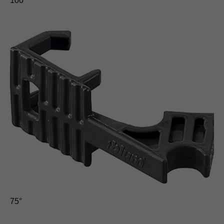
100°
75°