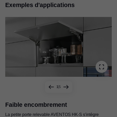
Exemples d'applications
1
5
Faible encombrement
La petite porte relevable AVENTOS HK-S s'intègre
AVENTOS HK-S garantit un accès optimal aux contenus
Avec l’assistance mécanique à l’ouverture TIP-ON, les