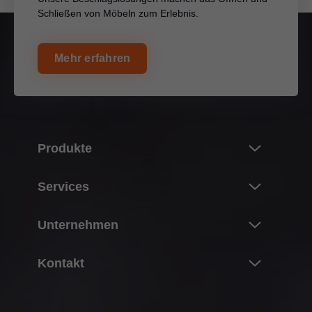
Schließen von Möbeln zum Erlebnis.
Mehr erfahren
Produkte
Neuheiten
Services
Blum-Produktwelt
Überblick
Unternehmen
Klappensysteme
Planung, Konstruktion & Produktauswahl
Scharniersysteme
Über Blum
Kontakt
Einkauf & Bestellung
Boxsysteme
Daten & Fakten
Verpackung & Logistik
Ansprechpartner
Führungssysteme
Standorte
Produktion & Fertigung