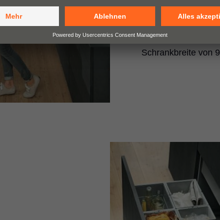
Platz rechts und lin
Schwämme, Spülmitt
verstaut. Ein solche
Schrankbreite von 