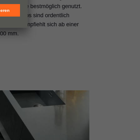
ks der Spüle bestmöglich genutzt.
el und Tabs sind ordentlich
r Auszug empfiehlt sich ab einer
900 mm.