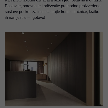
REVEGO također označava brzu i jednostavnu montažu:
Postavite, poravnajte i pričvrstite prethodno proizvedene
sustave pocket, zatim instalirajte fronte i tračnice, kratko
ih namjestite – i gotovo!