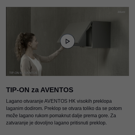
Video
Player
is
Play
loading.
Video
TIP-ON za AVENTOS
Lagano otvaranje AVENTOS HK visokih preklopa
laganim dodirom. Preklop se otvara toliko da se potom
može lagano rukom pomaknut dalje prema gore. Za
zatvaranje je dovoljno lagano pritisnuti preklop.