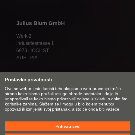
Julius Blum GmbH
Werk 2
Industriestrasse 1
6973 HÖCHST
AUSTRIA
Promijeni tržište i jezik
Kontakt
Impresum
Zaštita podataka
Pravila o kolačićima
OUP