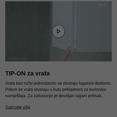
Video
Player
is
Play
loading.
Video
TIP-ON za vrata
Vrata bez ručki jednostavno se otvaraju laganim dodirom.
Pritom se vrata otvaraju u kutu prikladnom za korisnika
namještaja. Za zatvaranje je dovoljan lagani pritisak.
Saznajte više