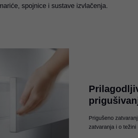
ariće, spojnice i sustave izvlačenja.
Prilagodlji
prigušivan
Prigušeno zatvaran
zatvaranja i o težini 