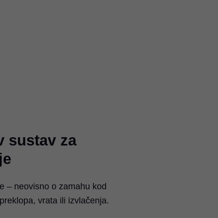
v sustav za
je
je – neovisno o zamahu kod
preklopa, vrata ili izvlačenja.