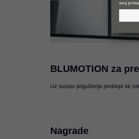
BLUMOTION za pre
Uz sustav prigušenja preklopi se zat
Zahvaljujući mehanizmu BLUMOTION l
Ladice i izvlačenja zatvaraju se nje
Kod spojnica bez uključene opcije
neovisno o zamahu kod zatvaranja.
naknadno dograditi.
Nagrade