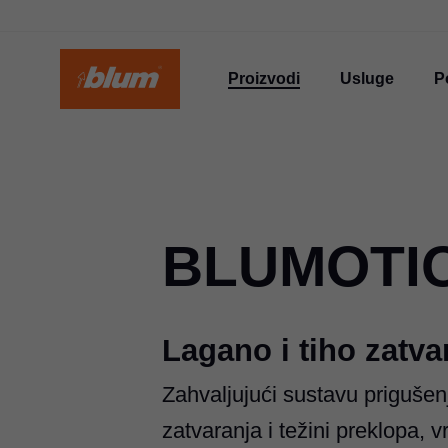
Proizvodi
Usluge
P
BLUMOTI
Lagano i tiho zatva
Zahvaljujući sustavu prigušen
zatvaranja i težini preklopa, v