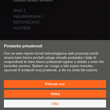
Julius Blum GmbH
Werk 2
Industriestrasse 1
6973 HÖCHST
AUSTRIA
Promijeni tržište i jezik
Kontakt
Impresum
Zaštita podataka
Pravila o kolačićima
OUP