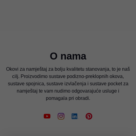
ovog kontaktnog obrasca obrađuju se i brišu
zajedno s već postojećim podacima.
III. Podaci se prosljeđuju unutar naše grupacije i
našim prodajnim partnerima ako je to potrebno
u svrhe navedene u točki 2. Naša grupacija,
tvrtke povezane s tvrtkom Julius Blum GmbH,
O nama
jesu sljedeće:
Okovi za namještaj za bolju kvalitetu stanovanja, to je naš
• Van Hoecke nv, Belgija
cilj. Proizvodimo sustave podizno-preklopnih okova,
• ТОО "Blum Central Asia", Kazahstan
sustave spojnica, sustave izvlačenja i sustave pocket za
• Blum Furniture Hardware Hongkong Ltd.,
namještaj te vam nudimo odgovarajuće usluge i
Hong Kong (NRK)
pomagala pri obradi.
• Blum India Pvt. Ltd., Indija
• Blum New Zealand Ltd, Novi Zeland
• Blum Afrique du Nord, Tunis
• Luso Blum, Portugal