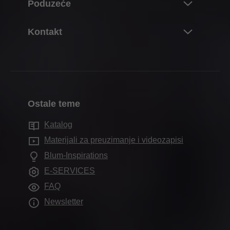
Poduzeće
Sustavi podizno-preklopnih okova
• Blum South East Asia Pte Ltd, Singapore,
Planiranje, konstrukcija i odabir proizvoda
Singapur
Sustavi spojnica
O tvrtki Blum
Kontakt
Kupnja i narudžba
• Blum Romania S.R.L., Rumunjska
Box sustavi
Podaci i činjenice
• Blum Polska Sp. z o.o., Poljska
Ambalaža i logistika
Osoba za kontakt
Sustavi vodilica
Lokacije
• Blum Norge AS, Norveška
Proizvodnja
Adrese distributera
Sustavi pocket
• Blum Hungária Kft., Mađarska
Povijest poduzeća
Montaža i namještanje
Obrasci za kontakt
• BLUM FRANCE SAS, Francuska
Sustavi unutarnjih pregrada
Kvaliteta i inovacija
Ostale teme
Marketing
• Blum GmbH, Njemačka
Prodajna mjesta
Elektronički sustavi
Održivost
• Blum, s. r. o., Češka Republika
Usluge za trgovce
Katalog
Proizvodne lokacije
Tehnologije kretanja
Compliance
• 百隆家具配件（上海）有限公司, Kina
Materijali za preuzimanje i videozapisi
Usluge za arhitekte interijera
Izložbeni prostor tvrtke Blum
Primjena u ormarima
• Blum Canada Ltd, Kanada
Izobrazba
Blum-Inspirations
Često postavljana pitanja
Saloni diljem svijeta
• Julius Blum GmbH, Austrija
Ostali proizvodi
Termini sajmova
E-SERVICES
• Blum do Brasil Ind e Com de Ferragens, Brazil
Pomagala pri obradi
FAQ
Tisak
• Blum Australia Pty Ltd, Australija
Newsletter
Ažuriran popis naših tvrtki kćeri i prodajnih