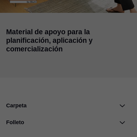
Material de apoyo para la
planificación, aplicación y
comercialización
Carpeta
Folleto
Bisagras en negro ónix
PDF
|
1 MB
|
07-24-2024