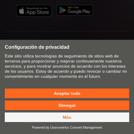
Julius Blum GmbH
Werk 2
Industriestrasse 1
6973 HÖCHST
AUSTRIA
info@blum.com
+43 5578 705 - 0