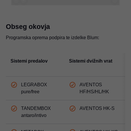
Obseg okovja
Programska oprema podpira te izdelke Blum:
Sistemi predalov
Sistemi dvižnih vrat
S
s
LEGRABOX
AVENTOS
pure/free
HF/HS/HL/HK
TANDEMBOX
AVENTOS HK-S
antaro/intivo