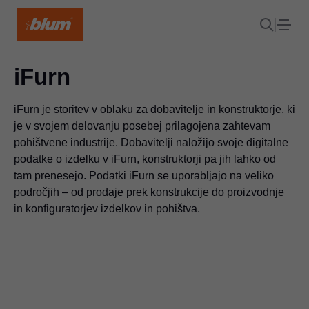
iFurn
iFurn je storitev v oblaku za dobavitelje in konstruktorje, ki
je v svojem delovanju posebej prilagojena zahtevam
pohištvene industrije. Dobavitelji naložijo svoje digitalne
podatke o izdelku v iFurn, konstruktorji pa jih lahko od
tam prenesejo. Podatki iFurn se uporabljajo na veliko
področjih – od prodaje prek konstrukcije do proizvodnje
in konfiguratorjev izdelkov in pohištva.