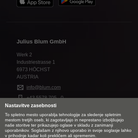
Julius Blum GmbH
Werk 2
Industriestrasse 1
6973 HÖCHST
AUSTRIA
info@blum.com
+43 5578 705 - 0
Spremeni trg in jezik