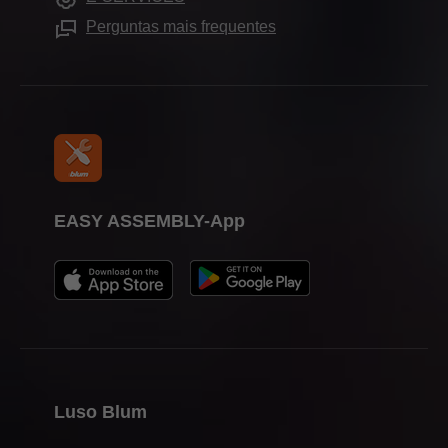
Showroom Blum Portugal
Ajudas de montagem
Imprensa
Perguntas mais frequentes
Showrooms
EASY ASSEMBLY-App
Luso Blum