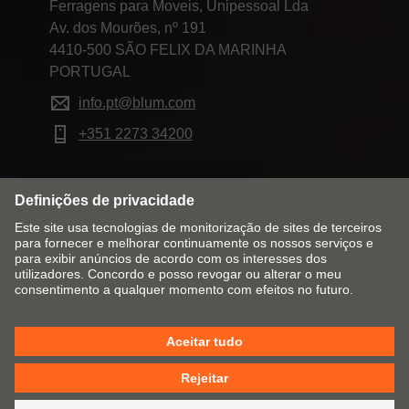
Ferragens para Moveis, Unipessoal Lda
Av. dos Mourões, nº 191
4410-500 SÃO FELIX DA MARINHA
PORTUGAL
info.pt@blum.com
+351 2273 34200
Alterar mercado & idioma
Contacto
Aviso Legal
Política de privacidade
Política de Cookies
TCG