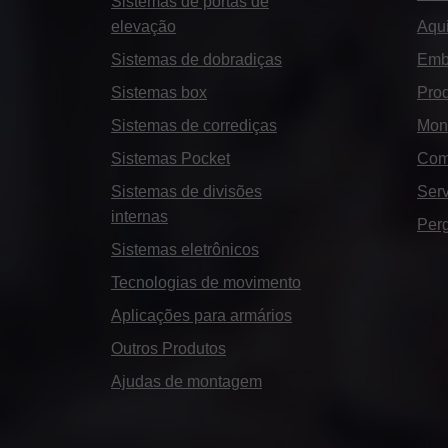
Sistemas de portas de
elevação
Aqui
Sistemas de dobradiças
Emb
Sistemas box
Prod
Sistemas de corrediças
Mon
Sistemas Pocket
Com
Sistemas de divisões
Serv
internas
Perg
Sistemas eletrônicos
Tecnologias de movimento
Aplicações para armários
Outros Produtos
Ajudas de montagem