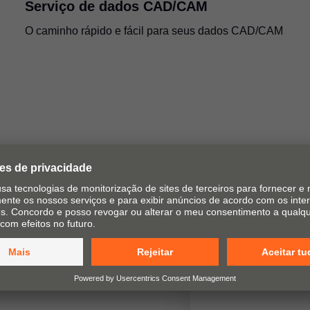
Serviço de dados CAD/CAM
O caminho rápido e fácil para seus dados CAD/CAM
alidade e o conforto das
so propósito. Produzimos
as e portas de elevação e
tagem adequados à