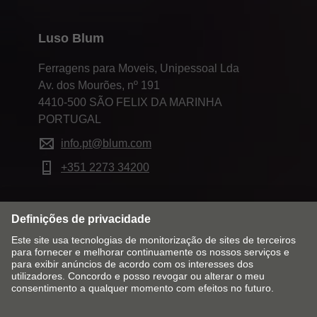
Luso Blum
Ferragens para Moveis, Unipessoal Lda
Av. dos Mourões, nº 191
4410-500 SÃO FELIX DA MARINHA
PORTUGAL
info.pt@blum.com
+351 2273 34200
Alterar mercado & idioma
Contacto
Aviso Legal
Política de privacidade