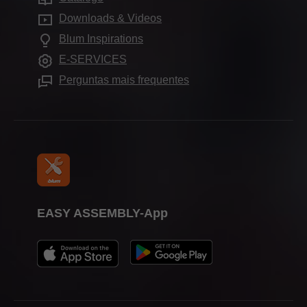
Compliance
Perguntas mais frequentes
Pontos de venda
Downloads & Videos
Aplicações para armários
Formação
Blum Inspirations
Equipe externa de vendas
Outros Produtos
Feiras
E-SERVICES
Showroom Blum Portugal
Ajudas de montagem
Imprensa
Perguntas mais frequentes
Showrooms
EASY ASSEMBLY-App