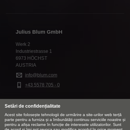
Julius Blum GmbH
Werk 2
Industriestrasse 1
6973 HÖCHST
AUSTRIA
info@blum.com
+43 5578 705 - 0
Modificați piața și limba
Contact
Casetă tehnică