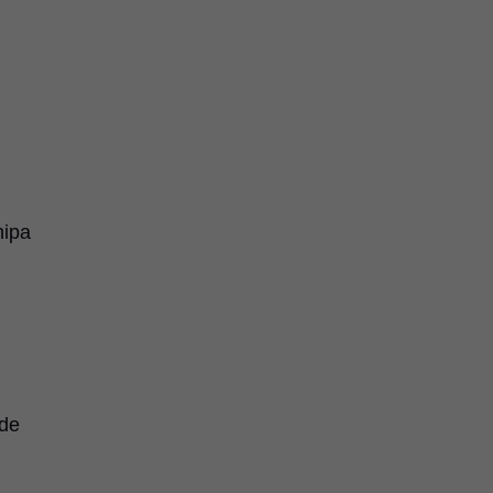
i
hipa
 de