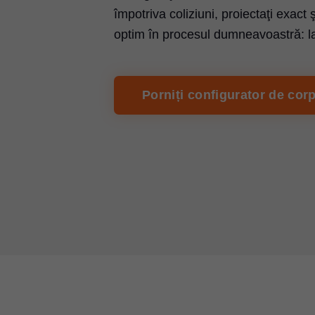
împotriva coliziuni, proiectaţi exact 
optim în procesul dumneavoastră: la
Porniți configurator de corp