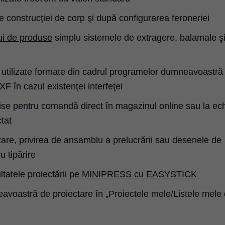
e construcţiei de corp şi după configurarea feroneriei
ui de produse
simplu sistemele de extragere, balamale ş
 utilizate formate din cadrul programelor dumneavoastră
XF în cazul existenţei interfeţei
smise pentru comandă direct în magazinul online sau la ec
tat
itare, privirea de ansamblu a prelucrării sau desenele de
u tipărire
ltatele proiectării pe
MINIPRESS cu EASYSTICK
eavoastră de proiectare în „Proiectele mele/Listele mele