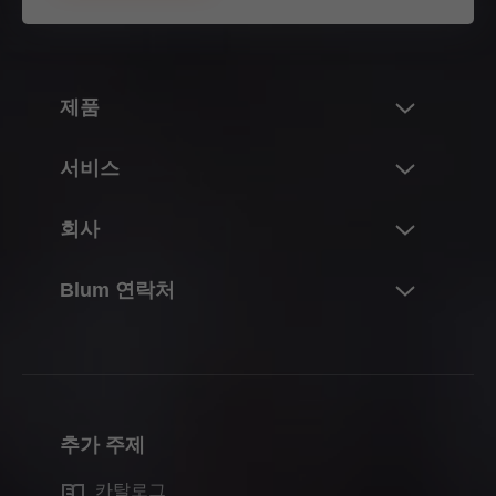
제품
혁신
서비스
Blum의 제품 세계
개요
회사
리프트 시스템
계획, 디자인 및 제품 선택
경첩 시스템
Blum 정보
Blum 연락처
구매 및 주문
박스 시스템
실적 및 수치
포장 및 물류
연락처
러너 시스템
연혁
생산 및 제조
문의서
포켓 시스템
품질 및 혁신
조립 및 조정
영업소
내부 분할 시스템
지속가능성
마케팅
추가 주제
생산 현장소
모션 기술
Compliance
유통업체를 위한 서비스
Blum 쇼룸
카탈로그
캐비닛 적용