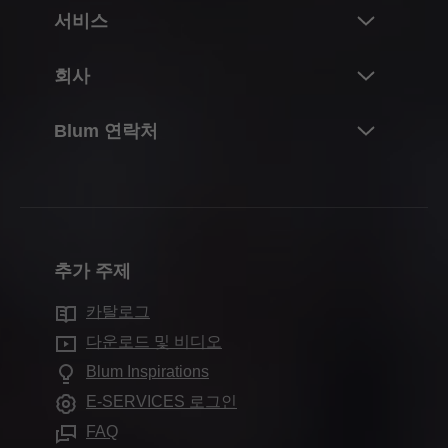
혁신
서비스
Blum의 제품 세계
개요
회사
리프트 시스템
계획, 디자인 및 제품 선택
경첩 시스템
Blum 정보
Blum 연락처
구매 및 주문
박스 시스템
실적 및 수치
포장 및 물류
연락처
러너 시스템
연혁
생산 및 제조
문의서
포켓 시스템
품질 및 혁신
조립 및 조정
영업소
내부 분할 시스템
지속가능성
마케팅
추가 주제
생산 현장소
모션 기술
Compliance
유통업체를 위한 서비스
Blum 쇼룸
카탈로그
캐비닛 적용
무역 박람회 일정
자주 묻는 질문
전시실
다운로드 및 비디오
추가 제품
언론 및 미디어
Blum Inspirations
조립 장치
E-SERVICES 로그인
FAQ