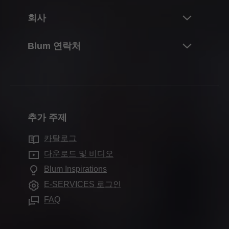
개요
회사
리프트 시스템
계획, 디자인 및 제품 선택
경첩 시스템
Blum 정보
Blum 연락처
구매 및 주문
박스 시스템
실적 및 수치
포장 및 물류
연락처
러너 시스템
연혁
생산 및 제조
문의서
포켓 시스템
품질 및 혁신
조립 및 조정
영업소
내부 분할 시스템
지속가능성
마케팅
추가 주제
생산 현장소
모션 기술
Compliance
유통업체를 위한 서비스
Blum 쇼룸
카탈로그
캐비닛 적용
무역 박람회 일정
자주 묻는 질문
전시실
다운로드 및 비디오
추가 제품
언론 및 미디어
Blum Inspirations
조립 장치
E-SERVICES 로그인
FAQ