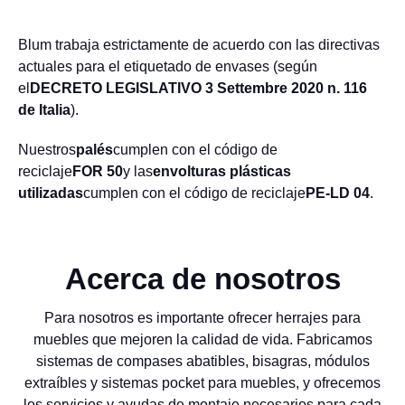
Blum trabaja estrictamente de acuerdo con las directivas
actuales para el etiquetado de envases (según
el
DECRETO LEGISLATIVO 3 Settembre 2020 n. 116
de Italia
).
Nuestros
palés
cumplen con el código de
reciclaje
FOR 50
y las
envolturas plásticas
utilizadas
cumplen con el código de reciclaje
PE-LD 04
.
Acerca de nosotros
Para nosotros es importante ofrecer herrajes para
muebles que mejoren la calidad de vida. Fabricamos
sistemas de compases abatibles, bisagras, módulos
extraíbles y sistemas pocket para muebles, y ofrecemos
los servicios y ayudas de montaje necesarios para cada