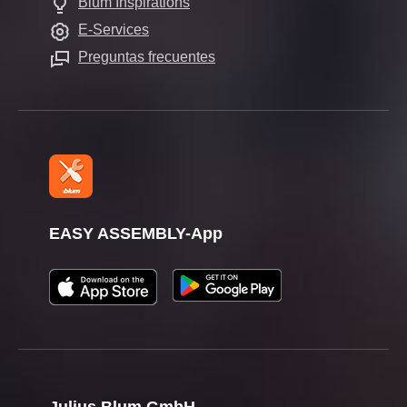
Blum Inspirations
Salas de exposición
Otros productos
Fechas de ferias
Preguntas frecuentes
E-Services
Ayudas de montaje
Prensa
Preguntas frecuentes
EASY ASSEMBLY-App