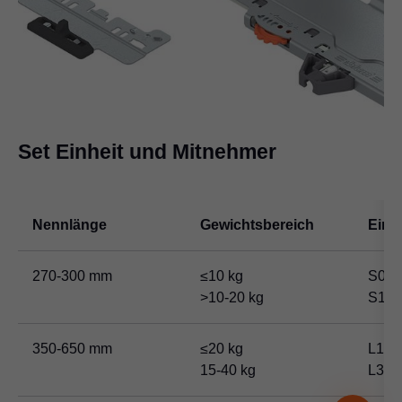
Set Einheit und Mitnehmer
Nennlänge
Gewichtsbereich
Einhe
270-300 mm
≤10 kg
S0
>10-20 kg
S1
350-650 mm
≤20 kg
L1
15-40 kg
L3